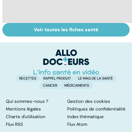
Voir toutes les fiches santé
La tuberculose
L'eau, source de
L
pulmonaire
vie
d
d
â
RECETTES
RAPPEL PRODUIT
LE MAG DE LA SANTÉ
CANCER
MÉDICAMENTS
Qui sommes-nous ?
Gestion des cookies
Mentions légales
Politiques de confidentialité
Charte d'utilisation
Index thématique
Flux RSS
Flux Atom