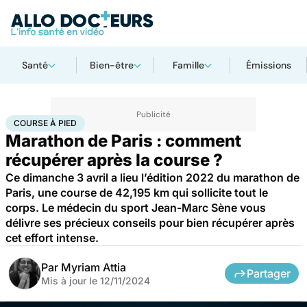
Santé
Bien-être
Famille
Émissions
Accueil
Bien-être
Sport santé
Course à pied
COURSE À PIED
Marathon de Paris : comment
récupérer après la course ?
Ce dimanche 3 avril a lieu l’édition 2022 du marathon de
Paris, une course de 42,195 km qui sollicite tout le
corps. Le médecin du sport Jean-Marc Sène vous
délivre ses précieux conseils pour bien récupérer après
cet effort intense.
Par
Myriam Attia
Partager
Mis à jour le
12/11/2024