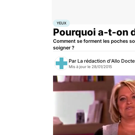
Accueil
Bien-être
Yeux
YEUX
Pourquoi a-t-on 
Comment se forment les poches sous
soigner ?
Par
La rédaction d'Allo Doct
Mis à jour le
28/01/2015