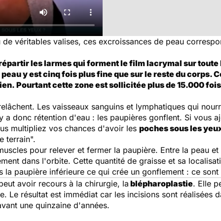
u de véritables valises, ces excroissances de peau corresp
répartir les larmes qui forment le film lacrymal sur toute l
a peau y est cinq fois plus fine que sur le reste du corps
en. Pourtant cette zone est sollicitée plus de 15.000 foi
e relâchent. Les vaisseaux sanguins et lymphatiques qui nourr
l y a donc rétention d'eau : les paupières gonflent. Si vous 
ous multipliez vos chances d'avoir les
poches sous les yeu
e terrain".
scles pour relever et fermer la paupière. Entre la peau et l
ement dans l'orbite. Cette quantité de graisse et sa localis
ans la paupière inférieure ce qui crée un gonflement : ce sont
eut avoir recours à la chirurgie, la
blépharoplastie
. Elle p
e. Le résultat est immédiat car les incisions sont réalisées d
avant une quinzaine d'années.