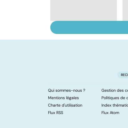
Conjonctivite,
kératite, uvéite :
attention les yeux !
REC
Qui sommes-nous ?
Gestion des c
Mentions légales
Politiques de c
Charte d'utilisation
Index thémati
Flux RSS
Flux Atom