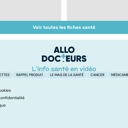
Voir toutes les fiches santé
Presbytie : pourquoi
Mieux dépister la
choisir de se faire
DMLA
opérer ?
ETTES
RAPPEL PRODUIT
LE MAG DE LA SANTÉ
CANCER
MÉDICAM
ookies
onfidentialité
que