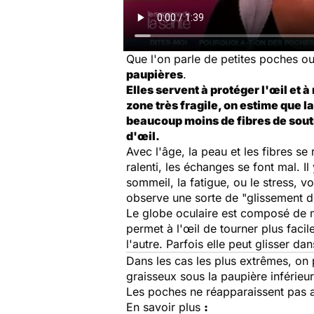
Que l'on parle de petites poches o
paupières
.
Elles servent à protéger l'œil et à 
zone très fragile, on estime que l
beaucoup moins de fibres de souti
d'œil.
Avec l'âge, la peau et les fibres s
ralenti, les échanges se font mal. I
sommeil, la fatigue, ou le stress, v
observe une sorte de "glissement d
Le globe oculaire est composé de mu
permet à l'œil de tourner plus facil
l'autre. Parfois elle peut glisser d
Dans les cas les plus extrêmes, on p
graisseux sous la paupière inférieur
Les poches ne réapparaissent pas 
En savoir plus
: