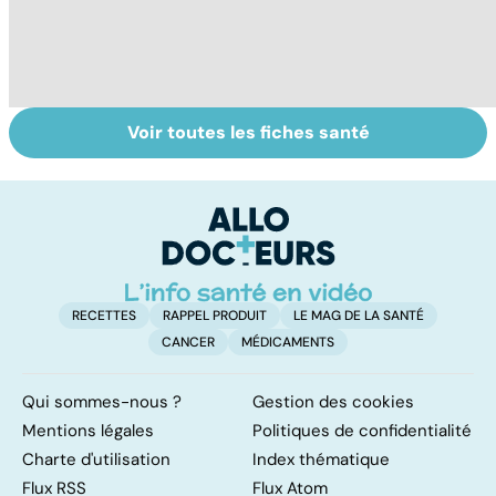
Voir toutes les fiches santé
Troubles de la
Faire le point sur
M
vue : et si c'était
sa vision
c
un glaucome ?
co
RECETTES
RAPPEL PRODUIT
LE MAG DE LA SANTÉ
CANCER
MÉDICAMENTS
Qui sommes-nous ?
Gestion des cookies
Mentions légales
Politiques de confidentialité
Charte d'utilisation
Index thématique
Flux RSS
Flux Atom