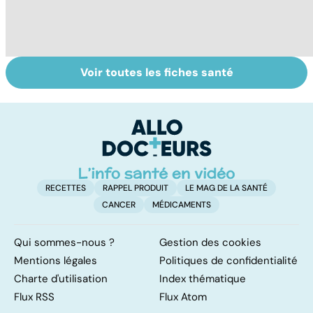
Voir toutes les fiches santé
Conjonctivite,
Presbytie :
M
kératite, uvéite :
pourquoi choisir
c
attention les
de se faire
co
yeux !
opérer ?
RECETTES
RAPPEL PRODUIT
LE MAG DE LA SANTÉ
CANCER
MÉDICAMENTS
Qui sommes-nous ?
Gestion des cookies
Mentions légales
Politiques de confidentialité
Charte d'utilisation
Index thématique
Flux RSS
Flux Atom