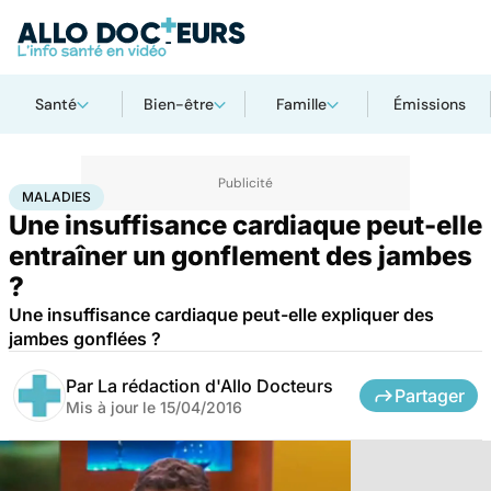
Santé
Bien-être
Famille
Émissions
Accueil
Santé
Maladies
Maladies
MALADIES
Une insuffisance cardiaque peut-elle
entraîner un gonflement des jambes
?
Une insuffisance cardiaque peut-elle expliquer des
jambes gonflées ?
Par
La rédaction d'Allo Docteurs
Partager
Mis à jour le
15/04/2016