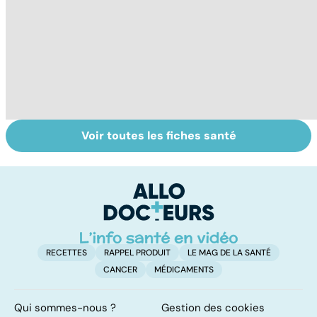
Voir toutes les fiches santé
Jambes lourdes :
De bonnes
In
un symptôme à
raisons pour ne
ca
ne pas prendre à
pas ajouter son
c
la légère
grain de sel
so
RECETTES
RAPPEL PRODUIT
LE MAG DE LA SANTÉ
CANCER
MÉDICAMENTS
Qui sommes-nous ?
Gestion des cookies