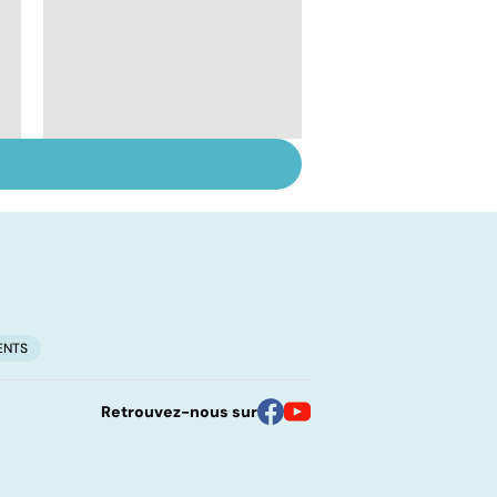
Derrière les troubles
du sommeil, une
maladie ?
ENTS
Retrouvez-nous sur