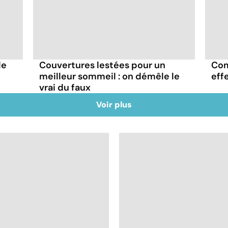
le
Couvertures lestées pour un
Com
meilleur sommeil : on démêle le
eff
vrai du faux
Voir plus