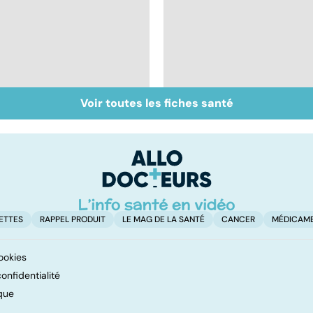
Voir toutes les fiches santé
Bien dormir, mais...
Le mystère de la
sans médicaments !
fibromyalgie
ETTES
RAPPEL PRODUIT
LE MAG DE LA SANTÉ
CANCER
MÉDICAM
ookies
onfidentialité
que