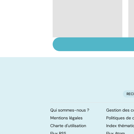
Narcolepsie : des
crises de sommeil
involontaires
REC
Qui sommes-nous ?
Gestion des c
Mentions légales
Politiques de c
Charte d'utilisation
Index thémati
Flux RSS
Flux Atom