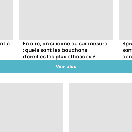
nt à
En cire, en silicone ou sur mesure
Spra
: quels sont les bouchons
son
d'oreilles les plus efficaces ?
con
Voir plus