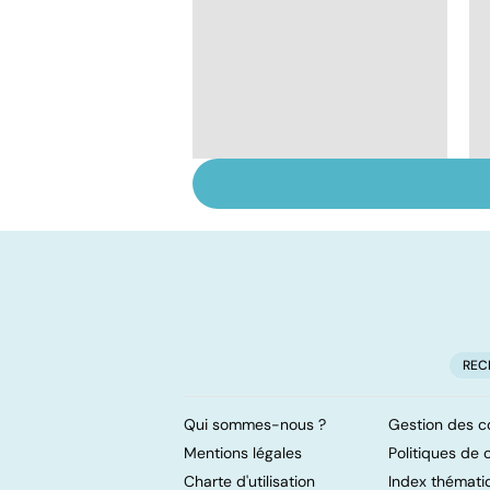
Narcolepsie : des
crises de sommeil
involontaires
REC
Qui sommes-nous ?
Gestion des c
Mentions légales
Politiques de c
Charte d'utilisation
Index thémati