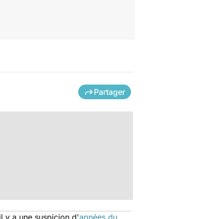
Partager
l y a une suspicion d'
apnées du