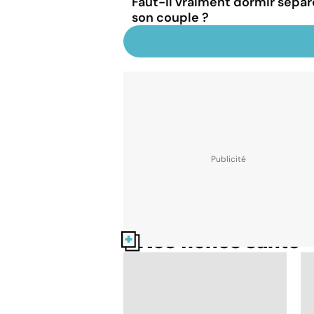
Faut-il vraiment dormir sépa
son couple ?
Nos fiches santé