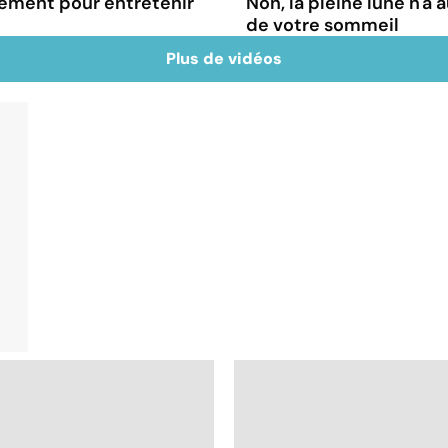
rément pour entretenir
Non, la pleine lune n'a 
de votre sommeil
Plus de vidéos