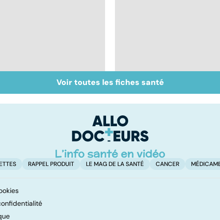
Voir toutes les fiches santé
Bien dormir, mais...
Le mystère de la
sans médicaments !
fibromyalgie
ETTES
RAPPEL PRODUIT
LE MAG DE LA SANTÉ
CANCER
MÉDICAM
ookies
onfidentialité
que