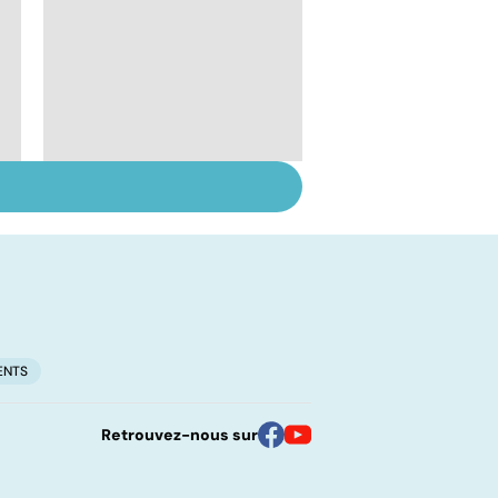
Derrière les troubles
du sommeil, une
maladie ?
ENTS
Retrouvez-nous sur