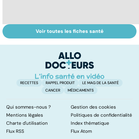
Voir toutes les fiches santé
Derrière les
En finir avec
To
troubles du
l'apnée du
le
sommeil, une
sommeil
p
maladie ?
RECETTES
RAPPEL PRODUIT
LE MAG DE LA SANTÉ
CANCER
MÉDICAMENTS
Qui sommes-nous ?
Gestion des cookies
Mentions légales
Politiques de confidentialité
Charte d'utilisation
Index thématique
Flux RSS
Flux Atom