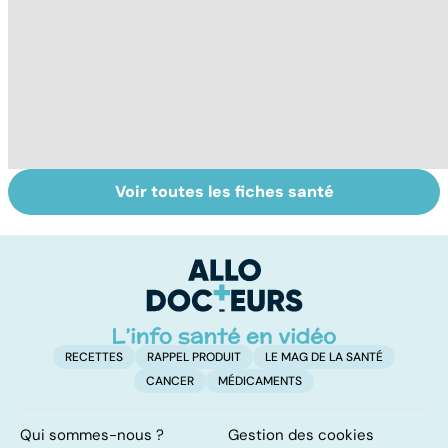
Voir toutes les fiches santé
Narcolepsie : des
Bien dormir,
L
crises de
mais... sans
f
sommeil
médicaments !
involontaires
RECETTES
RAPPEL PRODUIT
LE MAG DE LA SANTÉ
CANCER
MÉDICAMENTS
Qui sommes-nous ?
Gestion des cookies