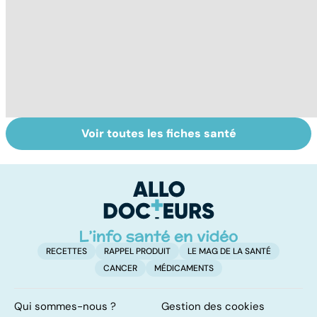
Voir toutes les fiches santé
Derrière les
En finir avec
To
troubles du
l'apnée du
le
sommeil, une
sommeil
p
maladie ?
RECETTES
RAPPEL PRODUIT
LE MAG DE LA SANTÉ
CANCER
MÉDICAMENTS
Qui sommes-nous ?
Gestion des cookies