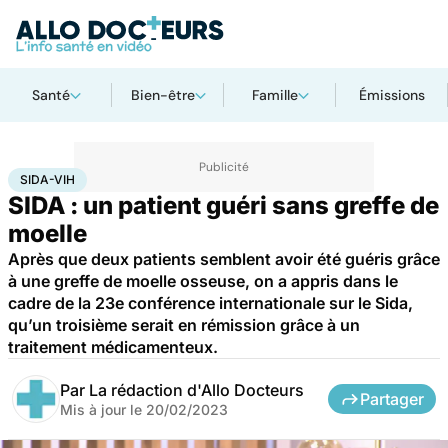
Santé
Bien-être
Famille
Émissions
Accueil
Santé
Maladies
Sida-VIH
SIDA-VIH
SIDA : un patient guéri sans greffe de
moelle
Après que deux patients semblent avoir été guéris grâce
à une greffe de moelle osseuse, on a appris dans le
cadre de la 23e conférence internationale sur le Sida,
qu’un troisième serait en rémission grâce à un
traitement médicamenteux.
Par
La rédaction d'Allo Docteurs
Partager
Mis à jour le
20/02/2023