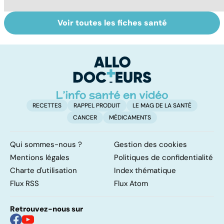
Voir toutes les fiches santé
Centenaires, des
Personnes
Q
exemples de
âgées : faire face
le
longévité
à la perte
d'autonomie
RECETTES
RAPPEL PRODUIT
LE MAG DE LA SANTÉ
CANCER
MÉDICAMENTS
Qui sommes-nous ?
Gestion des cookies
Mentions légales
Politiques de confidentialité
Charte d'utilisation
Index thématique
Flux RSS
Flux Atom
Retrouvez-nous sur