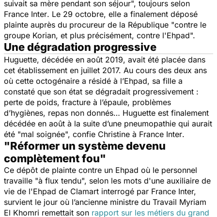
suivait sa mère pendant son séjour
", toujours selon
France Inter
. Le 29 octobre, elle a finalement déposé
plainte auprès du procureur de la République "
contre le
groupe Korian, et plus précisément, contre l'Ehpad
".
Une dégradation progressive
Huguette, décédée en août 2019, avait été placée dans
cet établissement en juillet 2017. Au cours des deux ans
où cette octogénaire a résidé à l’Ehpad, sa fille a
constaté que son état se dégradait progressivement :
perte de poids, fracture à l’épaule, problèmes
d’hygiènes, repas non donnés… Huguette est finalement
décédée en août à la suite d’une pneumopathie qui aurait
été "mal soignée", confie Christine à
France Inter
.
"Réformer un système devenu
complètement fou"
Ce dépôt de plainte contre un Ehpad où le personnel
travaille "
à flux tendu
", selon les mots d'une auxiliaire de
vie de l'Ehpad de Clamart interrogé par France Inter,
survient le jour où l’ancienne ministre du Travail Myriam
El Khomri remettait son
rapport sur les métiers du grand