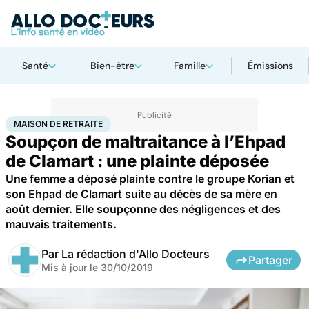
Santé
Bien-être
Famille
Émissions
Accueil
Santé
Société
Justice
Maison de retraite
MAISON DE RETRAITE
Soupçon de maltraitance à l’Ehpad
de Clamart : une plainte déposée
Une femme a déposé plainte contre le groupe Korian et
son Ehpad de Clamart suite au décès de sa mère en
août dernier. Elle soupçonne des négligences et des
mauvais traitements.
Par
La rédaction d'Allo Docteurs
Partager
Mis à jour le
30/10/2019