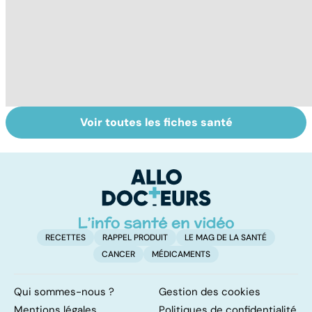
Voir toutes les fiches santé
Centenaires, des
Mediator® : le
P
exemples de
début d'une
âg
longévité
enquête
à 
d
RECETTES
RAPPEL PRODUIT
LE MAG DE LA SANTÉ
CANCER
MÉDICAMENTS
Qui sommes-nous ?
Gestion des cookies
Mentions légales
Politiques de confidentialité