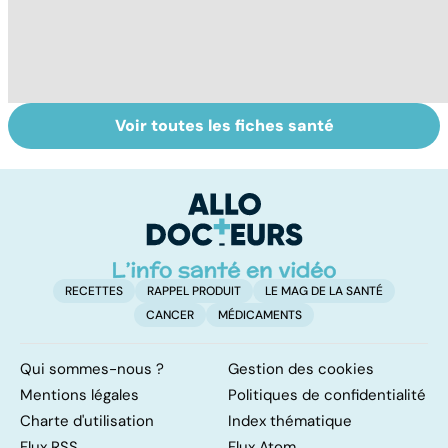
Voir toutes les fiches santé
Don de gamètes :
Ados : que faire
Au
le pour et le
en cas de
d
contre d'une
troubles du
s
levée de
comportement ?
l'anonymat
RECETTES
RAPPEL PRODUIT
LE MAG DE LA SANTÉ
CANCER
MÉDICAMENTS
Qui sommes-nous ?
Gestion des cookies
Mentions légales
Politiques de confidentialité
Charte d'utilisation
Index thématique
Flux RSS
Flux Atom