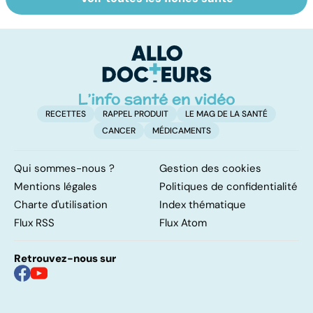
Mieux
Tout savoir sur
I
comprendre la
les infections
a
schizophrénie
pulmonaires
fa
d'
RECETTES
RAPPEL PRODUIT
LE MAG DE LA SANTÉ
CANCER
MÉDICAMENTS
Qui sommes-nous ?
Gestion des cookies
Mentions légales
Politiques de confidentialité
Charte d'utilisation
Index thématique
Flux RSS
Flux Atom
Retrouvez-nous sur