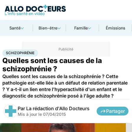
Santé
Bien-être
Famille
Émissions
Accueil
Bien-être
Psycho
Schizophrénie
SCHIZOPHRÉNIE
Quelles sont les causes de la
schizophrénie ?
Quelles sont les causes de la schizophrénie ? Cette
pathologie est-elle liée à un défaut de relation parentale
? Y a-t-il un lien entre l'hyperactivité d'un enfant et le
diagnostic de schizophrénie posé à l'âge adulte ?
Par
La rédaction d'Allo Docteurs
Partager
Mis à jour le
07/04/2015