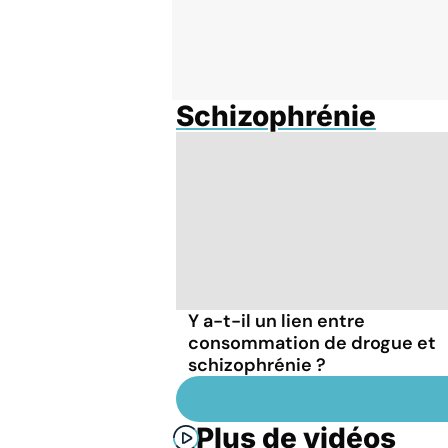
Schizophrénie
Y a-t-il un lien entre
consommation de drogue et
schizophrénie ?
Plus de vidéos