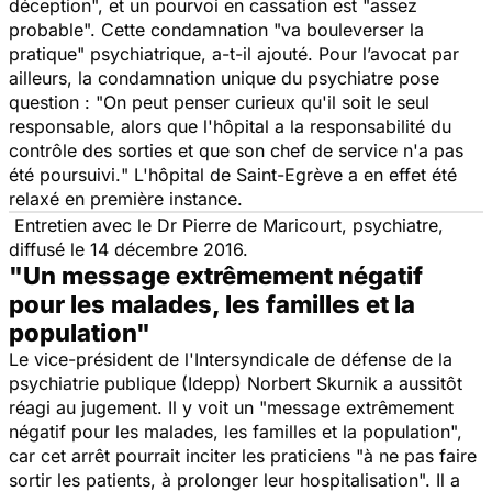
déception
", et un pourvoi en cassation est "
assez
probable
". Cette condamnation "
va bouleverser la
pratique
" psychiatrique, a-t-il ajouté. Pour l’avocat par
ailleurs, la condamnation unique du psychiatre pose
question : "
On peut penser curieux qu'il soit le seul
responsable, alors que l'hôpital a la responsabilité du
contrôle des sorties et que son chef de service n'a pas
été poursuivi.
" L'hôpital de Saint-Egrève a en effet été
relaxé en première instance.
Entretien avec le Dr Pierre de Maricourt, psychiatre,
diffusé le 14 décembre 2016.
"Un message extrêmement négatif
pour les malades, les familles et la
population"
Le vice-président de l'Intersyndicale de défense de la
psychiatrie publique (Idepp) Norbert Skurnik a aussitôt
réagi au jugement. Il y voit un "
message extrêmement
négatif pour les malades, les familles et la population
",
car cet arrêt pourrait inciter les praticiens "
à ne pas faire
sortir les patients, à prolonger leur hospitalisation
". Il a