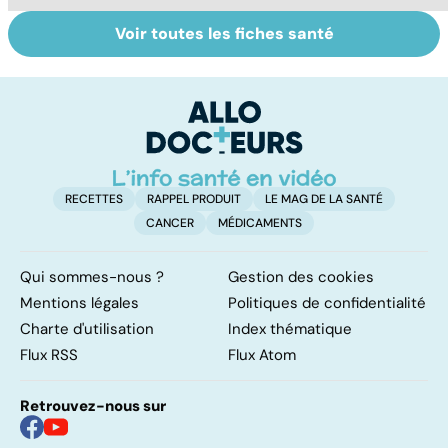
Voir toutes les fiches santé
Ados : que faire
Automutilation :
M
en cas de
des ados en
c
troubles du
souffrance
s
comportement ?
RECETTES
RAPPEL PRODUIT
LE MAG DE LA SANTÉ
CANCER
MÉDICAMENTS
Qui sommes-nous ?
Gestion des cookies
Mentions légales
Politiques de confidentialité
Charte d'utilisation
Index thématique
Flux RSS
Flux Atom
Retrouvez-nous sur