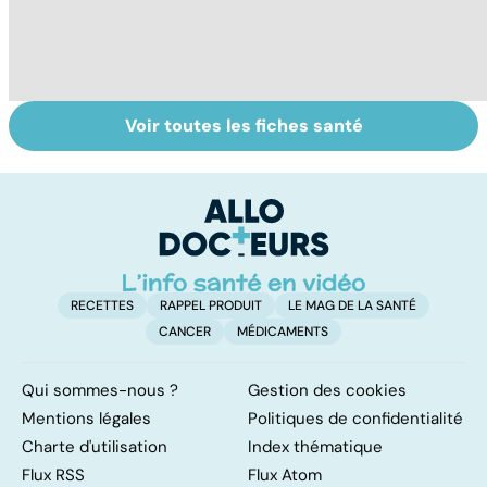
Voir toutes les fiches santé
Ados : que faire
Automutilation :
M
en cas de
des ados en
c
troubles du
souffrance
s
comportement ?
RECETTES
RAPPEL PRODUIT
LE MAG DE LA SANTÉ
CANCER
MÉDICAMENTS
Qui sommes-nous ?
Gestion des cookies
Mentions légales
Politiques de confidentialité
Charte d'utilisation
Index thématique
Flux RSS
Flux Atom