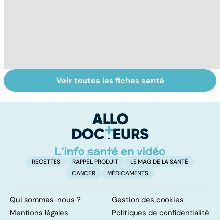
Voir toutes les fiches santé
Comment
Syndrome de
O
faciliter la
l'intestin irritable
t
digestion ?
: un trouble
m
encore mal
connu
RECETTES
RAPPEL PRODUIT
LE MAG DE LA SANTÉ
CANCER
MÉDICAMENTS
Qui sommes-nous ?
Gestion des cookies
Mentions légales
Politiques de confidentialité