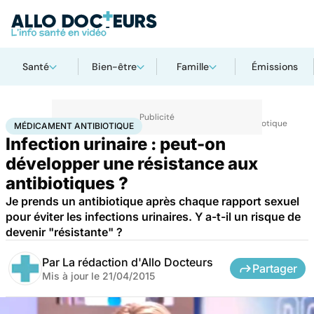
Santé
Bien-être
Famille
Émissions
Accueil
Santé
Maladies
Maladies infectieuses
Médicament antibiotique
MÉDICAMENT ANTIBIOTIQUE
Infection urinaire : peut-on
développer une résistance aux
antibiotiques ?
Je prends un antibiotique après chaque rapport sexuel
pour éviter les infections urinaires. Y a-t-il un risque de
devenir "résistante" ?
Par
La rédaction d'Allo Docteurs
Partager
Mis à jour le
21/04/2015