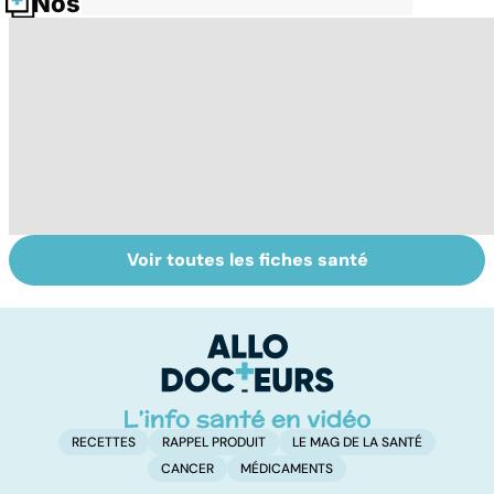
Nos fiches santé
Voir toutes les fiches santé
Tout savoir sur
Bien respirer
R
les infections
grâce aux
na
pulmonaires
plantes : toutes
t
nos recettes
m
RECETTES
RAPPEL PRODUIT
LE MAG DE LA SANTÉ
CANCER
MÉDICAMENTS