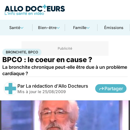
Santé
Bien-être
Famille
Émissions
Accueil
Santé
Maladies
Bronchite, BPCO
BRONCHITE, BPCO
BPCO : le coeur en cause ?
La bronchite chronique peut-elle être due à un problème
cardiaque ?
Par
La rédaction d'Allo Docteurs
Partager
Mis à jour le
25/08/2009