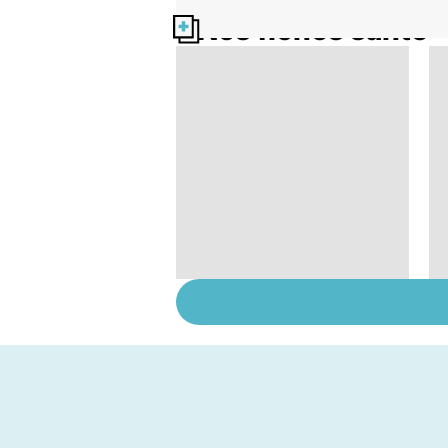
Nos fiches santé
Gynéco : un suivi
pour la vie