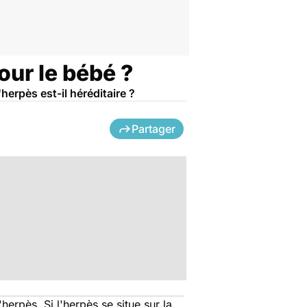
our le bébé ?
herpès est-il héréditaire ?
Partager
herpès. Si l'herpès se situe sur la