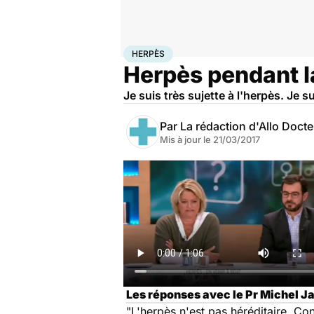
Accueil
Famille
Grossesse
Herpès
HERPÈS
Herpès pendant la
Je suis très sujette à l'herpès. Je 
Par
La rédaction d'Allo Doct
Mis à jour le
21/03/2017
Les réponses avec le Pr Michel J
"L'herpès n'est pas héréditaire. Con