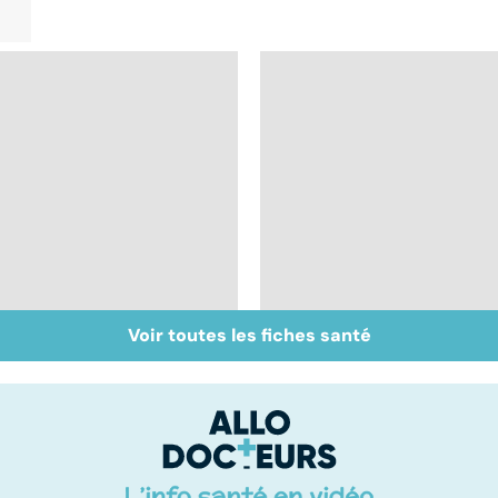
Voir toutes les fiches santé
Sexualité, infertilité
Acupuncture :
et PMA, des liens
comment est-elle
étroits
pratiquée ?