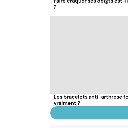
Faire craquer ses doigts est-i
?
Les bracelets anti-arthrose f
vraiment ?