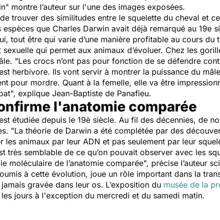
ain" montre l’auteur sur l'une des images exposées.
 de trouver des similitudes entre le squelette du cheval et 
 espèces que Charles Darwin avait déjà remarqué au 19e sièc
lui, tout être qui varie d’une manière profitable au cours d
 et sexuelle qui permet aux animaux d’évoluer. Chez les gorill
mâle. "Les crocs n’ont pas pour fonction de se défendre con
est herbivore. Ils vont servir à montrer la puissance du mâle
ment pour mordre. Quant à la femelle, elle va être impressio
at", explique Jean-Baptiste de Panafieu.
confirme l'anatomie comparée
t étudiée depuis le 19è siècle. Au fil des décennies, de no
iques. "La théorie de Darwin a été complétée par des décou
 les animaux par leur ADN et pas seulement par leur squelet
st très semblable de ce qu’on pouvait observer avec les squ
ie moléculaire de l’anatomie comparée", précise l’auteur sci
umis à cette évolution, joue un rôle important dans la trans
à jamais gravée dans leur os. L’exposition du
musée de la pr
 les jours à l'exception du mercredi et du samedi matin.