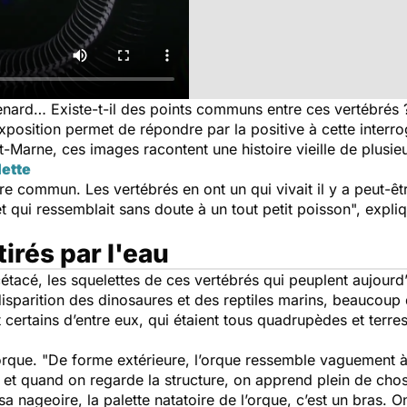
nard… Existe-t-il des points communs entre ces vertébrés
xposition permet de répondre par la positive à cette inter
-Marne, ces images racontent une histoire vieille de plusieu
lette
tre commun. Les vertébrés en ont un qui vivait il y a peut-ê
 qui ressemblait sans doute à un tout petit poisson", expli
irés par l'eau
étacé, les squelettes de ces vertébrés qui peuplent aujourd’
 disparition des dinosaures et des reptiles marins, beaucoup
certains d’entre eux, qui étaient tous quadrupèdes et terres
orque. "De forme extérieure, l’orque ressemble vaguement à
t quand on regarde la structure, on apprend plein de chose
a nageoire, la palette natatoire de l’orque, c’est un bras. O