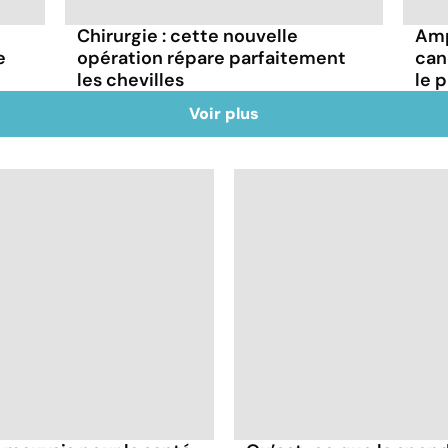
Chirurgie : cette nouvelle
Amp
e
opération répare parfaitement
can
les chevilles
le 
Voir plus