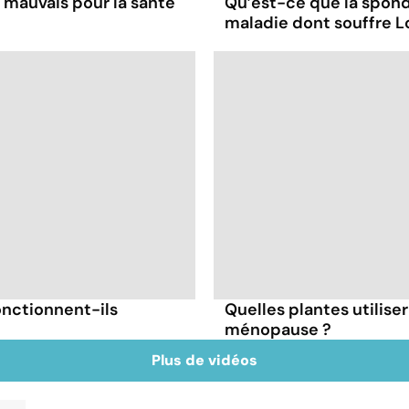
l mauvais pour la santé
Qu’est-ce que la spond
maladie dont souffre L
onctionnent-ils
Quelles plantes utiliser
ménopause ?
Plus de vidéos