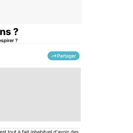
ans ?
espirer ?
Partager
st tout à fait inhabituel d'avoir des