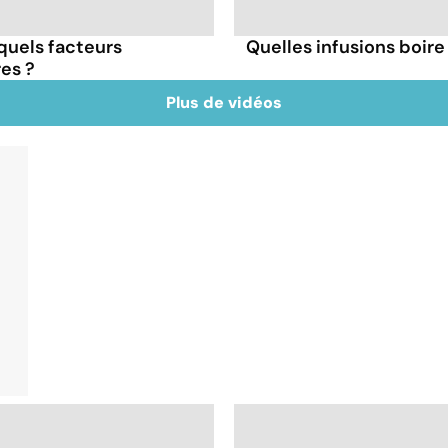
 quels facteurs
Quelles infusions boire 
res ?
Plus de vidéos