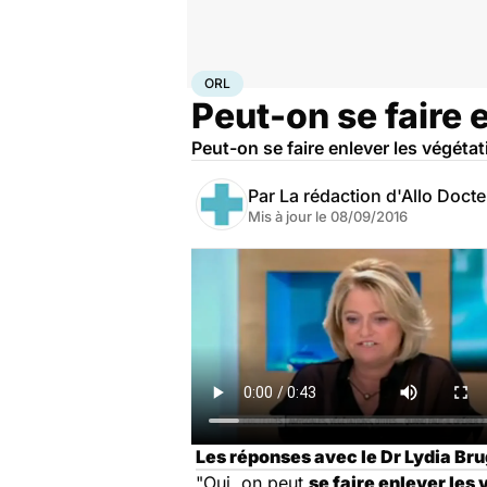
Accueil
Santé
Maladies
ORL
ORL
Peut-on se faire 
Peut-on se faire enlever les végétat
Par
La rédaction d'Allo Doct
Mis à jour le
08/09/2016
Les réponses avec le Dr Lydia Bru
"Oui, on peut
se faire enlever les