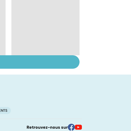
Prolapsus : quand les
organes descendent
ENTS
Retrouvez-nous sur