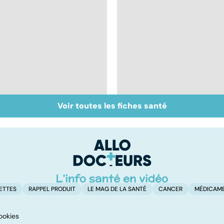
Voir toutes les fiches santé
Tout savoir sur le
Mélanome : le plus
cancer de la vessie
redouté des cancers
de la peau
ETTES
RAPPEL PRODUIT
LE MAG DE LA SANTÉ
CANCER
MÉDICAM
ookies