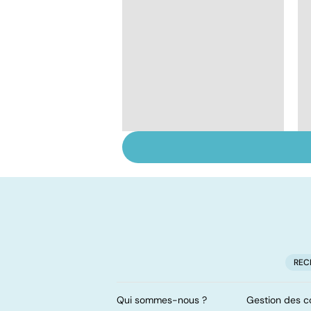
HPV : tout savoir sur
les papillomavirus
REC
Qui sommes-nous ?
Gestion des c