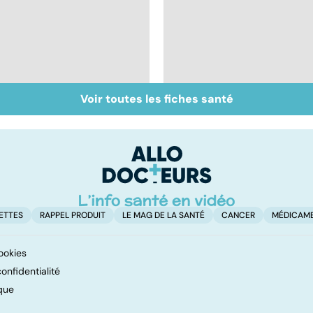
Voir toutes les fiches santé
Un rhume, ça se
Le choix du cartable
soigne ?
et des fournitures
scolaires
ETTES
RAPPEL PRODUIT
LE MAG DE LA SANTÉ
CANCER
MÉDICAM
ookies
onfidentialité
que