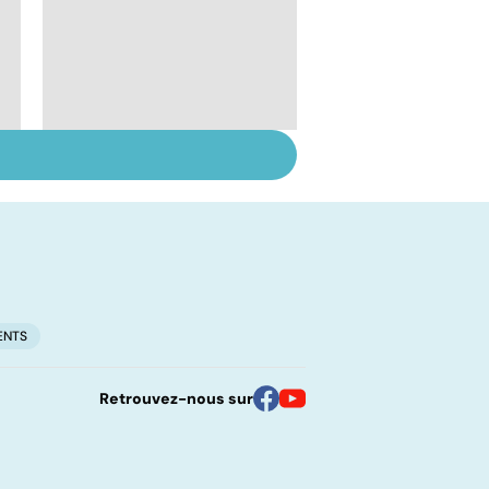
Santé des jeunes :
quel rôle pour
l'école ?
ENTS
Retrouvez-nous sur