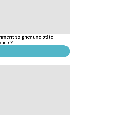
ment soigner une otite
euse ?