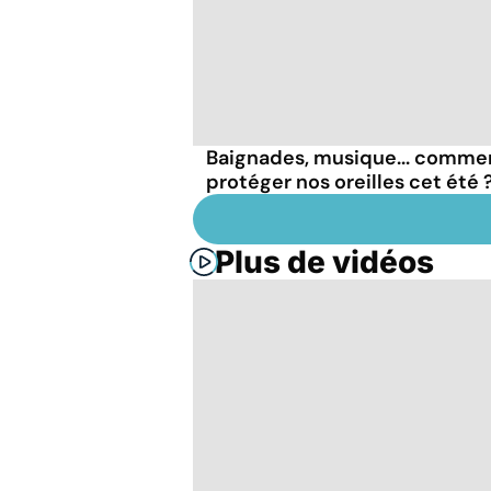
Baignades, musique... comme
protéger nos oreilles cet été 
Plus de vidéos