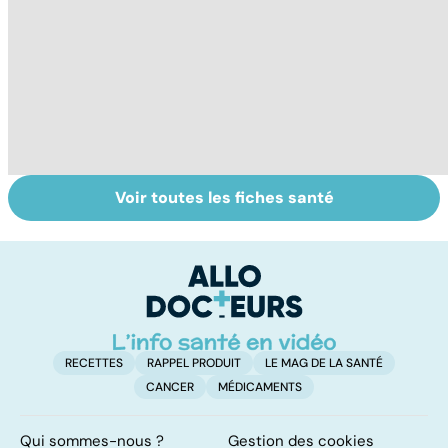
Voir toutes les fiches santé
Le lupus, une
Anémie :
E
maladie
symptômes,
os
complexe
causes et
bo
traitements
p
RECETTES
RAPPEL PRODUIT
LE MAG DE LA SANTÉ
CANCER
MÉDICAMENTS
Qui sommes-nous ?
Gestion des cookies