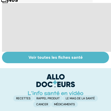
Voir toutes les fiches santé
Le lupus, une
Anémie :
E
maladie
symptômes,
os
complexe
causes et
bo
traitements
p
RECETTES
RAPPEL PRODUIT
LE MAG DE LA SANTÉ
CANCER
MÉDICAMENTS