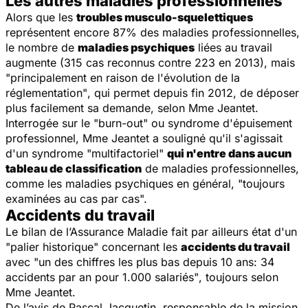
Les autres maladies professionnelles
Alors que les
troubles musculo-squelettiques
représentent encore 87% des maladies professionnelles,
le nombre de
maladies psychiques
liées au travail
augmente (315 cas reconnus contre 223 en 2013), mais
"principalement en raison de l'évolution de la
réglementation"
, qui permet depuis fin 2012, de déposer
plus facilement sa demande, selon Mme Jeantet.
Interrogée sur le "burn-out" ou syndrome d'épuisement
professionnel, Mme Jeantet a souligné qu'il s'agissait
d'un syndrome "
multifactoriel"
qui n'entre dans aucun
tableau de classification
de maladies professionnelles,
comme les maladies psychiques en général,
"toujours
examinées au cas par cas".
Accidents du travail
Le bilan de l’Assurance Maladie fait par ailleurs état d'un
"palier historique"
concernant les
accidents du travail
avec
"un des chiffres les plus bas depuis 10 ans: 34
accidents par an pour 1.000 salariés"
, toujours selon
Mme Jeantet.
De l’avis de Pascal Jacquetin, responsable de la mission