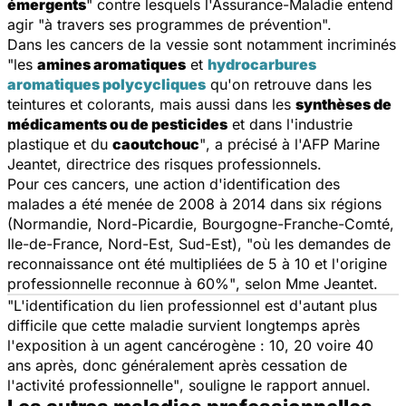
émergents
" contre lesquels l'Assurance-Maladie entend
agir "à travers ses programmes de prévention".
Dans les cancers de la vessie sont notamment incriminés
"les
amines aromatiques
et
hydrocarbures
aromatiques polycycliques
qu'on retrouve dans les
teintures et colorants, mais aussi dans les
synthèses de
médicaments ou de pesticides
et dans l'industrie
plastique et du
caoutchouc
"
, a précisé à l'AFP Marine
Jeantet, directrice des risques professionnels.
Pour ces cancers, une action d'identification des
malades a été menée de 2008 à 2014 dans six régions
(Normandie, Nord-Picardie, Bourgogne-Franche-Comté,
Ile-de-France, Nord-Est, Sud-Est),
"où les demandes de
reconnaissance ont été multipliées de 5 à 10 et l'origine
professionnelle reconnue à 60%"
, selon Mme Jeantet.
"L'identification du lien professionnel est d'autant plus
difficile que cette maladie survient longtemps après
l'exposition à un agent cancérogène : 10, 20 voire 40
ans après, donc généralement après cessation de
l'activité professionnelle"
, souligne le rapport annuel.