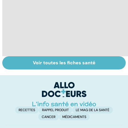
Voir toutes les fiches santé
Tout savoir sur le
Tout savoir sur
I
cancer de la
les infections
a
vessie
pulmonaires
fa
d'
RECETTES
RAPPEL PRODUIT
LE MAG DE LA SANTÉ
CANCER
MÉDICAMENTS