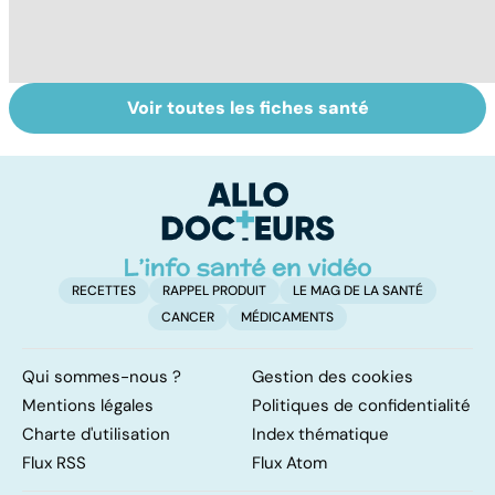
Voir toutes les fiches santé
Nécrose : quand
Alimentation :
Le
les tissus
mangeons-nous
c
meurent
trop de
i
protéines ?
p
RECETTES
RAPPEL PRODUIT
LE MAG DE LA SANTÉ
CANCER
MÉDICAMENTS
Qui sommes-nous ?
Gestion des cookies
Mentions légales
Politiques de confidentialité
Charte d'utilisation
Index thématique
Flux RSS
Flux Atom