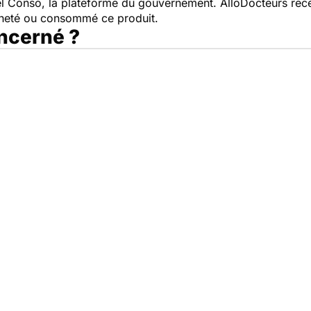
pel Conso, la plateforme du gouvernement. AlloDocteurs rece
cheté ou consommé ce produit.
oncerné ?