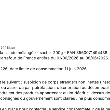
494438.jpg
a salade mélangée - sachet 200g - EAN 3560071494438 de 
Carrefour de France entière du 01/06/2026 au 08/06/2026.
6226, date limite de consommation 11 juin 2026.
 le suivant : suspicion de corps étrangers non inertes (inse
 ou autre, ou par putréfaction, détérioration ou décomposi
raient des produits appartenant au lot décrit ci-dessus de n
s consignes du gouvernement sont claires : ne plus consomme
en place pour contacter le service consommateur de la mar