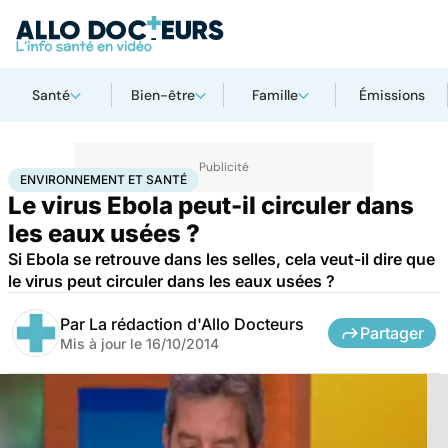
Santé
Bien-être
Famille
Émissions
Accueil
Bien-être
Environnement et santé
ENVIRONNEMENT ET SANTÉ
Le virus Ebola peut-il circuler dans
les eaux usées ?
Si Ebola se retrouve dans les selles, cela veut-il dire que
le virus peut circuler dans les eaux usées ?
Par
La rédaction d'Allo Docteurs
Partager
Mis à jour le
16/10/2014