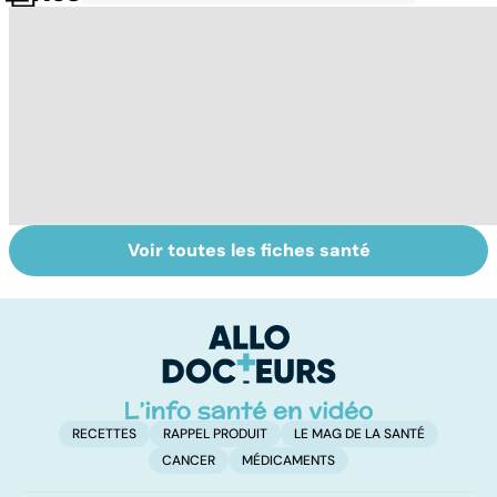
Voir toutes les fiches santé
Grand froid : nos
Perturbateurs
Po
conseils
endocriniens :
le
une menace pour
de
notre santé
RECETTES
RAPPEL PRODUIT
LE MAG DE LA SANTÉ
CANCER
MÉDICAMENTS