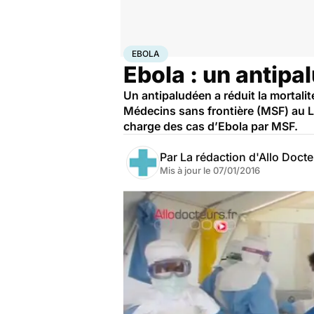
Accueil
Santé
Médicaments
Ebola
EBOLA
Ebola : un antipa
Un antipaludéen a réduit la mortali
Médecins sans frontière (MSF) au Li
charge des cas d’Ebola par MSF.
Par
La rédaction d'Allo Doct
Mis à jour le
07/01/2016