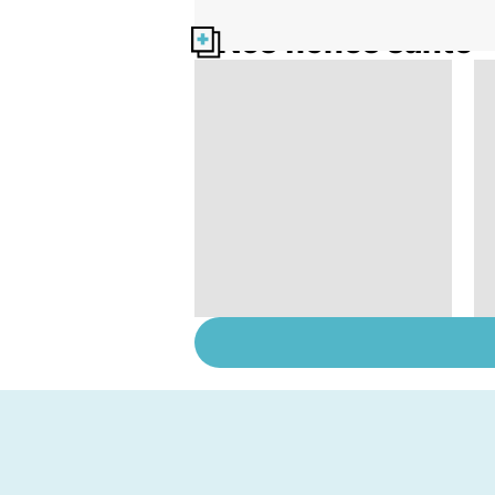
Nos fiches santé
Troubles anxieux, une
anxiété envahissante