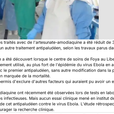
s traités avec de l'artesunate-amodiaquine a été réduit de
un autre traitement antipaludéen, selon les travaux parus d
 a été découvert lorsque le centre de soins de Foya au Libe
lement utilisé, au plus fort de l'épidémie du virus Ebola e
ec le premier antipaludéen, sans autre modification dans la p
n marquée de la mortalité.
rmis d'exclure d'autres facteurs qui auraient pu avoir un ef
odiaquine ont récemment été observées lors de tests en lab
ies infectieuses. Mais aucun essai clinique mené en institut 
 de cet antipaludéen contre le virus Ebola. L'étude rétros
rager la recherche clinique.