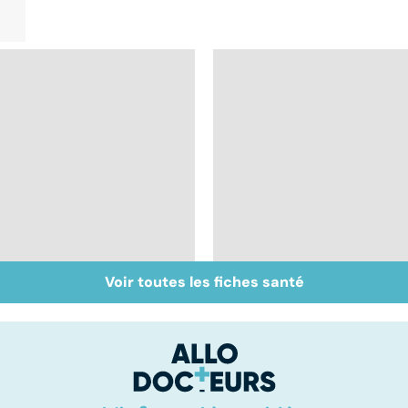
Voir toutes les fiches santé
Un rhume, ça se
Votre santé en
soigne ?
vacances