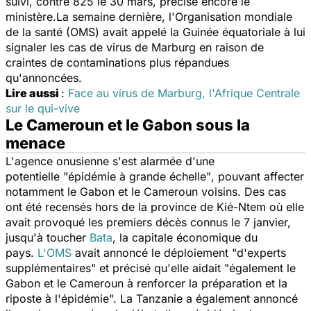
suivi, contre 825 le 30 mars, précise encore le
ministère.La semaine dernière, l'Organisation mondiale
de la santé (OMS) avait appelé la Guinée équatoriale à lui
signaler les cas de virus de Marburg en raison de
craintes de contaminations plus répandues
qu'annoncées.
Lire aussi
:
Face au virus de Marburg, l'Afrique Centrale
sur le qui-vive
Le Cameroun et le Gabon sous la
menace
L'agence onusienne s'est alarmée d'une
potentielle
"épidémie à grande échelle"
, pouvant affecter
notamment le Gabon et le Cameroun voisins. Des cas
ont été recensés hors de la province de Kié-Ntem où elle
avait provoqué les premiers décès connus le 7 janvier,
jusqu'à toucher
Bata
, la capitale économique du
pays.
L'OMS
avait annoncé le déploiement "
d'experts
supplémentaires
" et précisé qu'elle aidait
"également le
Gabon et le Cameroun à renforcer la préparation et la
riposte à l'épidémie".
La Tanzanie a également annoncé