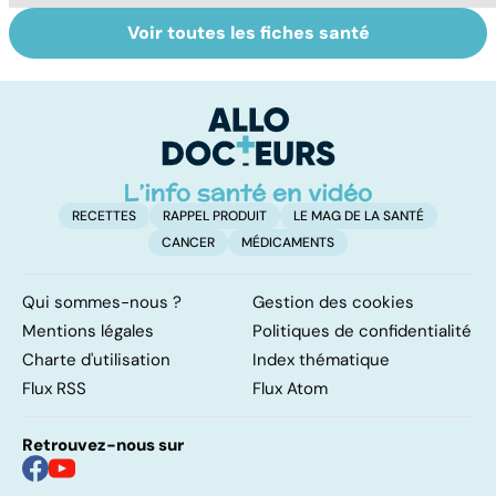
Voir toutes les fiches santé
La tuberculose
Tout savoir sur
I
pulmonaire
les infections
a
pulmonaires
fa
d'
RECETTES
RAPPEL PRODUIT
LE MAG DE LA SANTÉ
CANCER
MÉDICAMENTS
Qui sommes-nous ?
Gestion des cookies
Mentions légales
Politiques de confidentialité
Charte d'utilisation
Index thématique
Flux RSS
Flux Atom
Retrouvez-nous sur