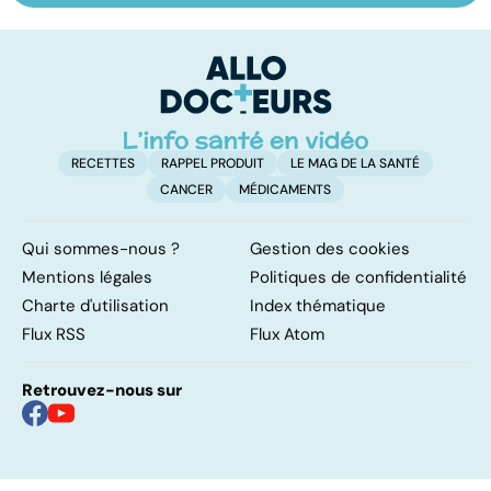
les infections
amygdales : que
le
pulmonaires
faire en cas
l'
d'angine ?
RECETTES
RAPPEL PRODUIT
LE MAG DE LA SANTÉ
CANCER
MÉDICAMENTS
Qui sommes-nous ?
Gestion des cookies
Mentions légales
Politiques de confidentialité
Charte d'utilisation
Index thématique
Flux RSS
Flux Atom
Retrouvez-nous sur