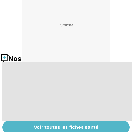
Nos fiches santé
Voir toutes les fiches santé
Tout savoir sur
Inflammation des
Su