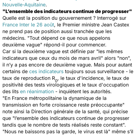
Nouvelle-Aquitaine
.
"L’ensemble des indicateurs continue de progresser"
Quelle est la position du gouvernement ? Interrogé sur
France Inter l
e 26 août
, le Premier ministre Jean Castex
ne prend pas de position aussi tranchée que les
médecins. "
Tout dépend ce que nous appelons
deuxième vague
" répond-il pour commencer.
Car si la deuxième vague est définie par "
les mêmes
indicateurs que ceux du mois de mars avril
" alors "
non
",
il n’y a pas encore de deuxième vague. Mais pour autant
certains de
ces indicateurs
toujours sous surveillance - le
taux de reproduction R
, le taux d'incidence, le taux de
0
positivité des tests virologiques et le taux d'occupation
des lits
en réanimation
- inquiètent les autorités.
"
En France métropolitaine la dynamique de la
transmission en forte croissance reste préoccupante"
note ainsi la Direction générale de la santé, qui précise
que "
l’ensemble des indicateurs continue de progresser
tandis que le nombre de tests réalisés reste constant
".
"
Nous ne baissons pas la garde, le virus est là
" même s’il