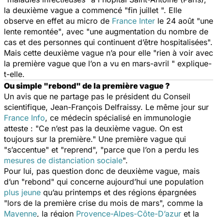
la deuxième vague a commencé "
fin juillet
". Elle
observe en effet au micro de
France Inter
le 24 août "
une
lente remontée"
, avec "
une augmentation du nombre de
cas et des personnes qui continuent d’être hospitalisées".
Mais cette deuxième vague n’a pour elle "
rien à voir avec
la première vague que l’on a vu en mars-avril
" explique-
t-elle.
Ou simple "rebond" de la première vague ?
Un avis que ne partage pas le président du Conseil
scientifique, Jean-François Delfraissy. Le même jour sur
France Info
, ce médecin spécialisé en immunologie
atteste : "
Ce n’est pas la deuxième vague. On est
toujours sur la première
." Une première vague qui
"
s’accentue
" et "
reprend
", "
parce que l’on a perdu les
mesures de distanciation sociale
".
Pour lui, pas question donc de deuxième vague, mais
d’un "
rebond
" qui concerne aujourd’hui une population
plus jeune
qu’au printemps et des régions épargnées
"
lors de la première crise du mois de mars
", comme la
Mayenne
, la région
Provence-Alpes-Côte-D’azur
et la