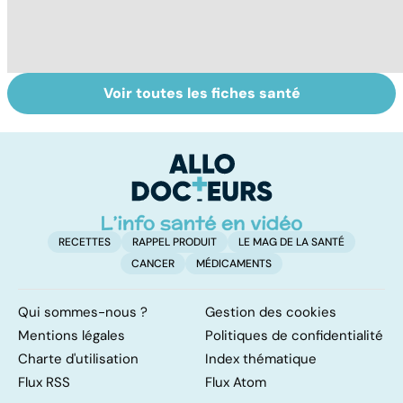
Voir toutes les fiches santé
Tout savoir sur
Inflammation des
Su
les infections
amygdales : que
le
pulmonaires
faire en cas
l'
d'angine ?
RECETTES
RAPPEL PRODUIT
LE MAG DE LA SANTÉ
CANCER
MÉDICAMENTS
Qui sommes-nous ?
Gestion des cookies
Mentions légales
Politiques de confidentialité
Charte d'utilisation
Index thématique
Flux RSS
Flux Atom