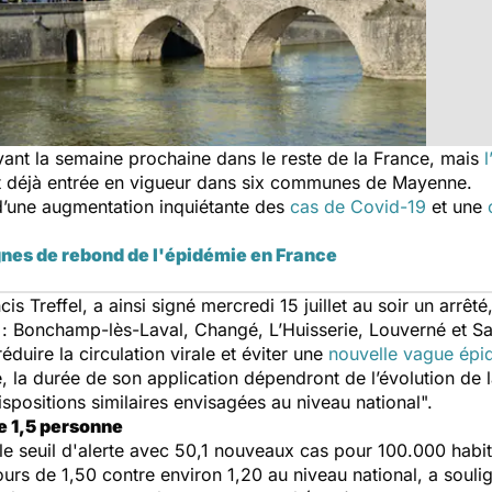
ant la semaine prochaine dans le reste de la France, mais
est déjà entrée en vigueur dans six communes de Mayenne.
 d’une augmentation inquiétante des
cas de Covid-19
et une
gnes de rebond de l'épidémie en France
s Treffel, a ainsi signé mercredi 15 juillet au soir un arrêt
: Bonchamp-lès-Laval, Changé, L’Huisserie, Louverné et Sai
uire la circulation virale et éviter une
nouvelle vague ép
é, la durée de son application dépendront de l’évolution de l
ispositions similaires envisagées au niveau national
".
 1,5 personne
 seuil d'alerte avec 50,1 nouveaux cas pour 100.000 habita
ours de 1,50 contre environ 1,20 au niveau national, a souli