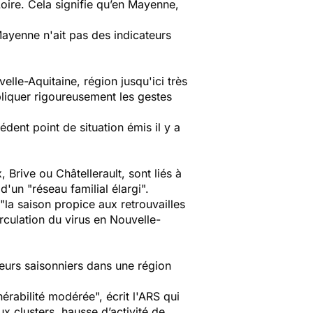
oire. Cela signifie qu’en Mayenne,
 Mayenne n'ait pas des indicateurs
elle-Aquitaine, région jusqu'ici très
pliquer rigoureusement les gestes
ent point de situation émis il y a
Brive ou Châtellerault, sont liés à
d'un "
réseau familial élargi
".
"
la saison propice aux retrouvailles
irculation du virus en Nouvelle-
leurs saisonniers dans une région
nérabilité modérée
", écrit l'ARS qui
x clusters, hausse d’activité de