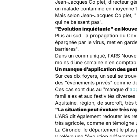
Jean-Jacques Coiplet, directeur gén
un malade contamine en moyenne 1
Mais selon Jean-Jacques Coiplet,
"
qui ne baissent pas
".
"Evolution inquiétante" en Nouve
Plus au sud, la propagation du Co
épargnée par le virus, met en garde
barrières
".
Dans un communiqué, l'ARS Nouvelle-
moins d’une semaine n'en comptabili
Un manque d’application des gest
Sur ces dix foyers, un seul se trou
des "
événements privés
" comme des
Ces cas sont dus au "
manque d'
app
familiales et aux festivités diverse
Aquitaine, région, de surcroît, très 
"La situation peut évoluer très r
L'ARS dit également redouter les re
très agricole, comme en témoigne u
La Gironde, le département le plus
y relève une "
évolution défavorable