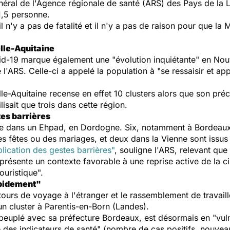
éral de l'Agence régionale de santé (ARS) des Pays de la L
,5 personne.
il n'y a pas de fatalité et il n'y a pas de raison pour que la
lle-Aquitaine
vid-19 marque également une "
évolution inquiétante
" en Nouv
 l'ARS. Celle-ci a appelé la population à "
se ressaisir et ap
Aquitaine recense en effet 10 clusters alors que son précéd
sait que trois dans cette région.
es barrières
ve dans un Ehpad, en Dordogne. Six, notamment à Bordeaux, 
 fêtes ou des mariages, et deux dans la Vienne sont issus 
lication des gestes barrières
"
, souligne l'ARS, relevant que 
s présente un contexte favorable à une reprise active de la c
touristique
".
apidement"
tours de voyage à l'étranger et le rassemblement de travail
n cluster à Parentis-en-Born (Landes).
 peuplé avec sa préfecture Bordeaux, est désormais en "
vul
 des indicateurs de santé
" (nombre de cas positifs, nouveau