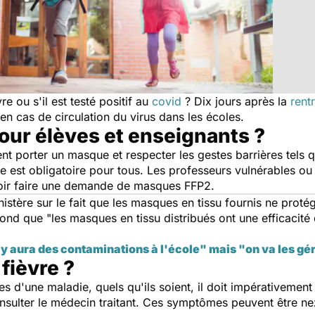
re ou s'il est testé positif au
covid
? Dix jours après la
rent
n cas de circulation du virus dans les écoles.
our élèves et enseignants ?
ent porter un masque et respecter les gestes barrières tels
e est obligatoire pour tous. Les professeurs vulnérables o
oir faire une demande de masques FFP2.
istère sur le fait que les masques en tissu fournis ne proté
ond que "les masques en tissu distribués ont une efficacité 
l y aura des contaminations à l'école" mais "on va les gé
 fièvre ?
 d'une maladie, quels qu'ils soient, il doit impérativement r
nsulter le médecin traitant. Ces symptômes peuvent être ne