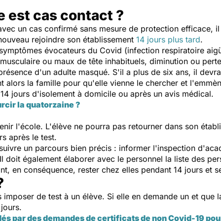
e est cas contact ?
avec un cas confirmé sans mesure de protection efficace, il 
 nouveau rejoindre son établissement
14 jours plus tard
.
 symptômes évocateurs du Covid (infection respiratoire aig
 musculaire ou maux de tête inhabituels, diminution ou perte
présence d'un adulte masqué. S'il a plus de six ans, il devr
t alors la famille pour qu'elle vienne le chercher et l'emm
 14 jours d'isolement à domicile ou après un avis médical.
urcir la quatorzaine ?
nir l'école. L'élève ne pourra pas retourner dans son établ
s après le test.
e suivre un parcours bien précis : informer l'inspection d'a
Il doit également élaborer avec le personnel la liste des pe
t, en conséquence, rester chez elles pendant 14 jours et se 
?
imposer de test à un élève. Si elle en demande un et que la 
 jours.
s par des demandes de certificats de non Covid-19 pou