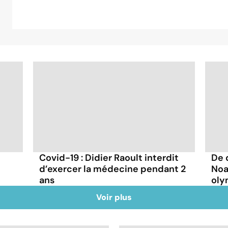
Covid-19 : Didier Raoult interdit
De 
d’exercer la médecine pendant 2
Noa
ans
oly
Voir plus