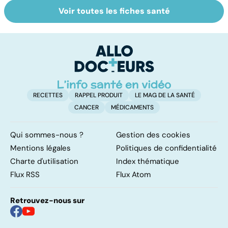
Voir toutes les fiches santé
Tout savoir sur
Inflammation des
Su
les infections
amygdales : que
le
pulmonaires
faire en cas
l'
d'angine ?
RECETTES
RAPPEL PRODUIT
LE MAG DE LA SANTÉ
CANCER
MÉDICAMENTS
Qui sommes-nous ?
Gestion des cookies
Mentions légales
Politiques de confidentialité
Charte d'utilisation
Index thématique
Flux RSS
Flux Atom
Retrouvez-nous sur