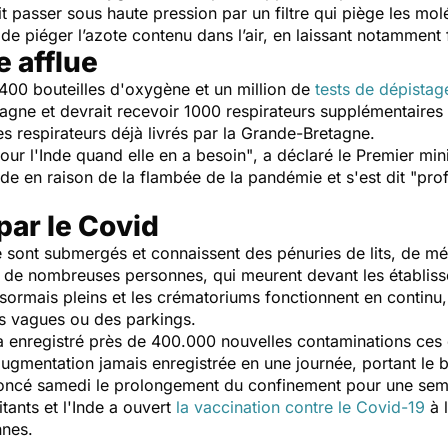
 passer sous haute pression par un filtre qui piège les molécu
é de piéger l’azote contenu dans l’air, en laissant notamment f
e afflue
 400 bouteilles d'oxygène et un million de
tests de dépistag
agne et devrait recevoir 1000 respirateurs supplémentaires
 respirateurs déjà livrés par la Grande-Bretagne.
our l'Inde quand elle en a besoin"
, a déclaré le Premier min
e en raison de la flambée de la pandémie et s'est dit
"pro
ar le Covid
ne sont submergés et connaissent des pénuries de lits, de 
 de nombreuses personnes, qui meurent devant les établiss
sormais pleins et les crématoriums fonctionnent en continu, 
ins vagues ou des parkings.
s a enregistré près de 400.000 nouvelles contaminations ces
augmentation jamais enregistrée en une journée, portant le b
noncé samedi le prolongement du confinement pour une sem
tants et l'Inde a ouvert
la vaccination contre le Covid-19
à 
nnes.