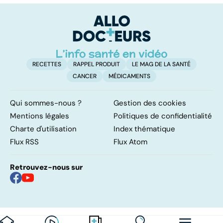
c'était les
pulmonaires
fa
surrénales ?
d'
RECETTES
RAPPEL PRODUIT
LE MAG DE LA SANTÉ
CANCER
MÉDICAMENTS
Qui sommes-nous ?
Gestion des cookies
Mentions légales
Politiques de confidentialité
Charte d'utilisation
Index thématique
Flux RSS
Flux Atom
Retrouvez-nous sur