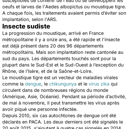
susceptibles de contenir de l'eau où se développent les
oeufs et larves de l'
Aedes albopictus
ou moustique tigre.
A chaque fois, les traitements avaient permis d’éviter son
implantation, selon l'ARS.
Insecte sudiste
La progression du moustique, arrivé en France
métropolitaine il y a onze ans, a été rapide et l'insecte
est déjà présent dans 20 des 96 départements
métropolitains. Mais son implantation reste cantonée au
sud du pays. Les départements touchés sont pour la
plupart dans le Sud-Est et le Sud-Ouest à l’exception du
Rhône, de l’Isère, et de la Saône-et-Loire.
Le moustique tigre est un vecteur de maladies virales
comme la
dengue
, le
chikungunya
et le
virus zika
qui
circulent dans de nombreuses régions du monde
(Amérique, Asie, Océanie). Pendant sa période d’activité,
de mai à novembre, il peut transmettre les virus après
avoir piqué une personne infectée.
Depuis 2010, six cas autochtones de dengue ont été
déclarés en PACA. Les deux derniers ont été signalés le
20 août 2015, s'ajoutant à quatre cas signalés en 2014.