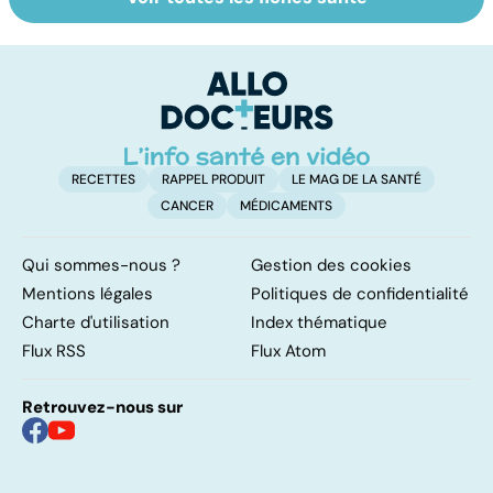
Tout savoir sur
Inflammation des
Su
les infections
amygdales : que
le
pulmonaires
faire en cas
l'
d'angine ?
RECETTES
RAPPEL PRODUIT
LE MAG DE LA SANTÉ
CANCER
MÉDICAMENTS
Qui sommes-nous ?
Gestion des cookies
Mentions légales
Politiques de confidentialité
Charte d'utilisation
Index thématique
Flux RSS
Flux Atom
Retrouvez-nous sur