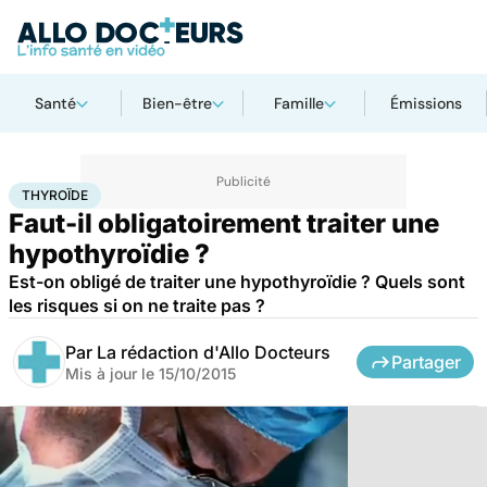
Santé
Bien-être
Famille
Émissions
Accueil
Santé
Maladies
Thyroïde
THYROÏDE
Faut-il obligatoirement traiter une
hypothyroïdie ?
Est-on obligé de traiter une hypothyroïdie ? Quels sont
les risques si on ne traite pas ?
Par
La rédaction d'Allo Docteurs
Partager
Mis à jour le
15/10/2015