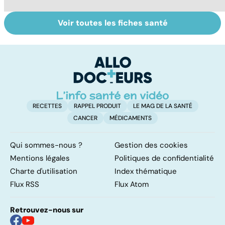
Voir toutes les fiches santé
Tout savoir sur
Acidité, brûlures,
La
nos excréments
crampes... quand
c
l'estomac fait
da
mal
RECETTES
RAPPEL PRODUIT
LE MAG DE LA SANTÉ
CANCER
MÉDICAMENTS
Qui sommes-nous ?
Gestion des cookies
Mentions légales
Politiques de confidentialité
Charte d'utilisation
Index thématique
Flux RSS
Flux Atom
Retrouvez-nous sur