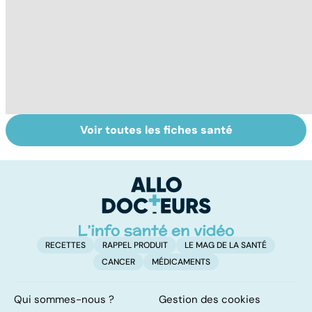
Voir toutes les fiches santé
Comment
Gynéco : un suivi
Se
faciliter la
pour la vie
in
digestion ?
P
ét
RECETTES
RAPPEL PRODUIT
LE MAG DE LA SANTÉ
CANCER
MÉDICAMENTS
Qui sommes-nous ?
Gestion des cookies