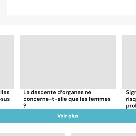
lles
La descente d’organes ne
Sig
psus
concerne-t-elle que les femmes
risq
?
pro
Voir plus