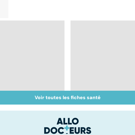
Voir toutes les fiches santé
L'andropause, la
Incontinence urinair
ménopause des
: les hommes aussi
hommes ?