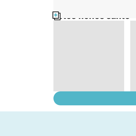
Nos fiches santé
Prolapsus : quand les
organes descendent