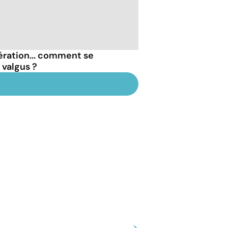
ération... comment se
 valgus ?