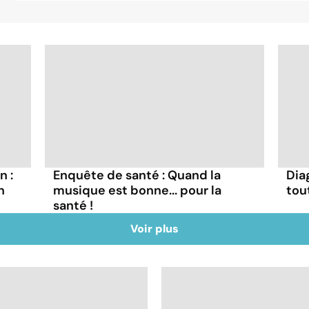
n :
Enquête de santé : Quand la
Dia
n
musique est bonne... pour la
tou
santé !
Voir plus