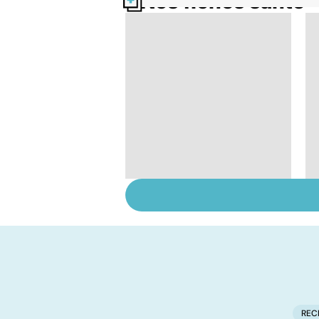
Nos fiches santé
Tout savoir sur le
cancer de la vessie
REC