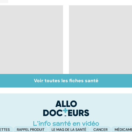
Voir toutes les fiches santé
Mélanome : le plus
Prolapsus : quand les
redouté des cancers
organes descendent
de la peau
ETTES
RAPPEL PRODUIT
LE MAG DE LA SANTÉ
CANCER
MÉDICAM