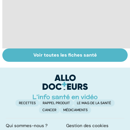
Voir toutes les fiches santé
Exostose
Narcolepsie : des
Tr
osseuse : des
crises de
dé
bosses sous la
sommeil
p
peau
involontaires
RECETTES
RAPPEL PRODUIT
LE MAG DE LA SANTÉ
CANCER
MÉDICAMENTS
Qui sommes-nous ?
Gestion des cookies